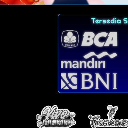
Tersedia 