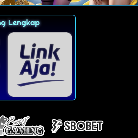
ng Lengkap